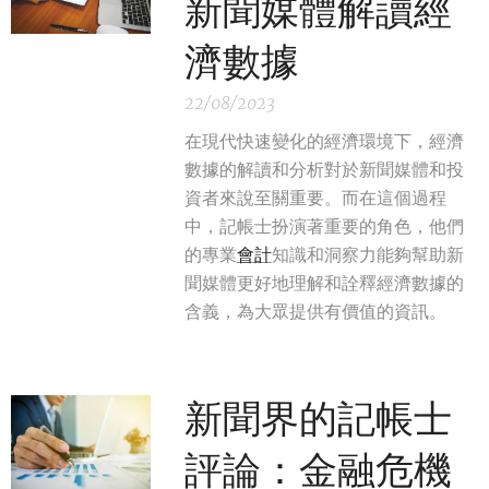
新聞媒體解讀經
濟數據
22/08/2023
在現代快速變化的經濟環境下，經濟
數據的解讀和分析對於新聞媒體和投
資者來說至關重要。而在這個過程
中，記帳士扮演著重要的角色，他們
的專業
會計
知識和洞察力能夠幫助新
聞媒體更好地理解和詮釋經濟數據的
含義，為大眾提供有價值的資訊。
新聞界的記帳士
評論：金融危機