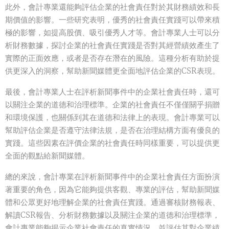
此外，會計專業還能夠評估企業的社會責任對於其財務績效和長
期價值的影響。一些研究表明，優秀的社會責任實踐可以帶來積
極的影響，如提高股價、吸引優秀人才等。會計專業人士可以分
析財務數據，探討企業的社會責任實踐是否對其經營績效產生了
實際的正面效應，或者是否存在潛在的風險。這種分析有助於提
供更深入的洞察，幫助新聞媒體更全面地評估企業的CSR表現。
最後，會計專業人士在評析新聞事件中的企業社會責任時，還可
以關注企業的道德和治理標準。企業的社會責任不僅僅關乎捐贈
和環境保護，也關係到其在道德和法律上的表現。會計專業可以
幫助評估企業是否遵守法律法規，是否在治理結構方面有優良的
實踐。這些因素在評價企業的社會責任時同樣重要，可以提供更
全面的觀點給新聞媒體。
總的來說，會計專業在評析新聞事件中的企業社會責任方面扮演
著重要的角色，因為它能夠提供客觀、專業的評估，幫助新聞媒
體和公眾更好地理解企業的社會責任實踐。通過審核財務報表、
解讀CSR報告、分析財務數據以及關注企業的道德和治理標準，
會計專業能夠揭示企業社會責任的真實情況，並評估其對企業績